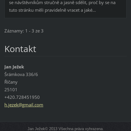
se návštěvníkům stručně a jasně sdělit, proč by se na
tuto stránku měli pravidelně vracet a jaké...
Záznamy: 1 - 3 ze 3
Kontakt
Jan Ježek
Šrámkova 336/6
Říčany
25101
+420.728451950
h.jezek@
gmail.co
m
Jan Ježek© 2013 Všechna práva vyhrazena.