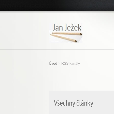
Úvod
>
RSS kanály
Všechny články